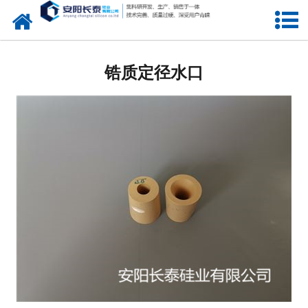
网站首页
氧化锆水口
锆质定径水口
锆芯
定径水口
快速更换定径水口
中间包水口
引流砂
其他
包芯线