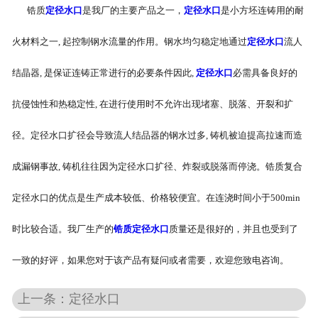
锆质
定径水口
是我厂的主要产品之一，
定径水口
是小方坯连铸用的耐
火材料之一, 起控制钢水流量的作用。钢水均匀稳定地通过
定径水口
流人
结晶器, 是保证连铸正常进行的必要条件因此,
定径水口
必需具备良好的
抗侵蚀性和热稳定性, 在进行使用时不允许出现堵塞、脱落、开裂和扩
径。定径水口扩径会导致流人结品器的钢水过多, 铸机被迫提高拉速而造
成漏钢事故, 铸机往往因为定径水口扩径、炸裂或脱落而停浇。锆质复合
定径水口的优点是生产成本较低、价格较便宜。在连浇时间小于500min
时比较合适。我厂生产的
锆质定径水口
质量还是很好的，并且也受到了
一致的好评，如果您对于该产品有疑问或者需要，欢迎您致电咨询。
上一条：定径水口